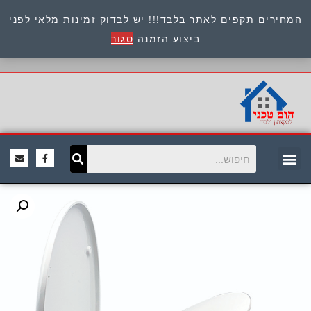
המחירים תקפים לאתר בלבד!!! יש לבדוק זמינות מלאי לפני
כתובת : היוזמים 9 אור יהודה שירות לקוחות 054-
ביצוע הזמנה
סגור
8945722