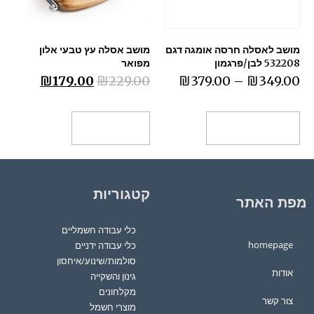
מושב לאסלה חרסה אומגה דגם
מושב אסלה עץ טבעי אלון
532208 לבן/פרגמון
מפואר
₪
179.00
₪
229.00
₪
379.00
–
₪
349.00
בחר אפשרויות
הוספה לסל
קטגוריות
מפת האתר
כלי עבודה חשמליים
homepage
כלי עבודה ידניים
סולמות/שינוע/איחסון
אודות
גינון והשקייה
מקלחונים
צור קשר
מוצרי חשמל