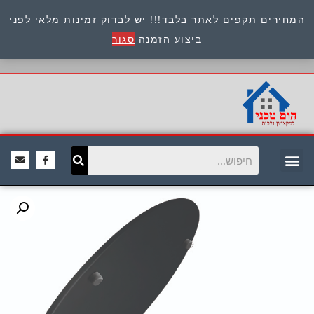
המחירים תקפים לאתר בלבד!!! יש לבדוק זמינות מלאי לפני
כתובת : היוזמים 9 אור יהודה שירות לקוחות 054-
ביצוע הזמנה
סגור
8945722