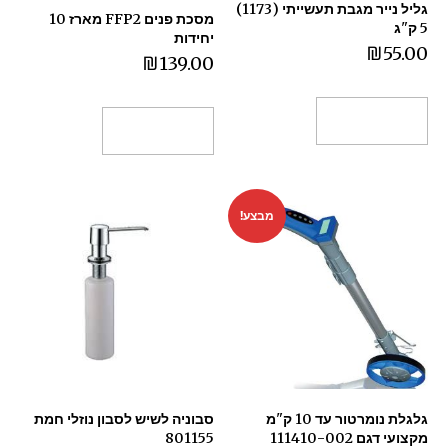
גליל נייר מגבת תעשייתי (1173)
מסכת פנים FFP2 מארז 10
5 ק"ג
יחידות
₪
55.00
₪
139.00
הוספה לסל
הוספה לסל
מבצע!
גלגלת נומרטור עד 10 ק"מ
סבוניה לשיש לסבון נוזלי חמת
מקצועי דגם 111410-002
801155