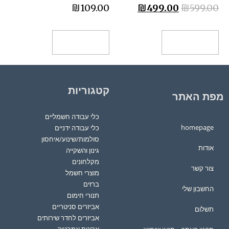
₪
109.00
₪
499.00
₪
599.00
הוספה לסל
הוספה לסל
קטגוריות
מפת האתר
כלי עבודה חשמליים
homepage
כלי עבודה ידניים
סולמות/שינוע/איחסון
אודות
גינון והשקייה
מקלחונים
צור קשר
מוצרי חשמל
ברזים
החשבון שלי
תנורי חימום
אביזרים סניטריים
תשלום
אביזרים לחדר שירותים
ארונות אמבטיה