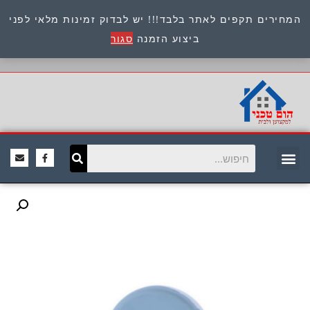
המחירים תקפים לאתר בלבד!!! יש לבדוק זמינות מלאי לפני
כתובת : היוזמים 9 אור יהודה שירות לקוחות 054-
ביצוע הזמנה
סגור
8945722