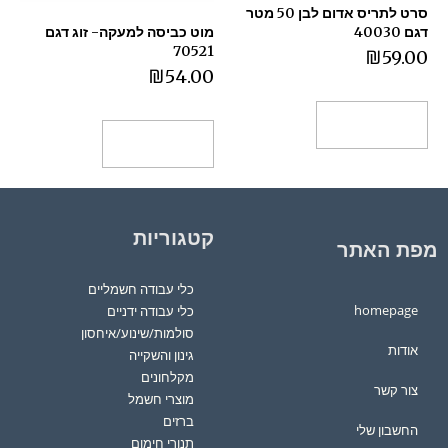
סרט לתריס אדום לבן 50 מטר
מוט כביסה למעקה- זוג דגם
דגם 40030
70521
₪
59.00
₪
54.00
הוספה לסל
הוספה לסל
קטגוריות
מפת האתר
כלי עבודה חשמליים
homepage
כלי עבודה ידניים
סולמות/שינוע/איחסון
אודות
גינון והשקייה
מקלחונים
צור קשר
מוצרי חשמל
ברזים
החשבון שלי
תנורי חימום