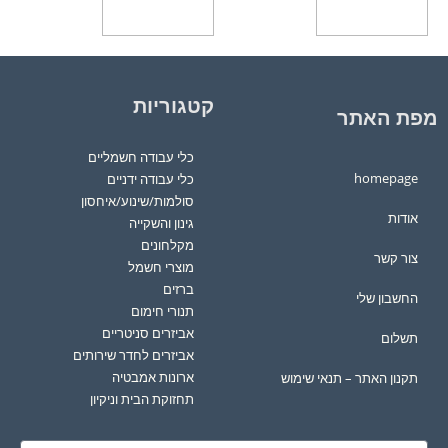
הוספה לסל
הוספה לסל
קטגוריות
מפת האתר
כלי עבודה חשמליים
homepage
כלי עבודה ידניים
סולמות/שינוע/איחסון
אודות
גינון והשקייה
מקלחונים
צור קשר
מוצרי חשמל
ברזים
החשבון שלי
תנורי חימום
אביזרים סניטריים
תשלום
אביזרים לחדר שירותים
ארונות אמבטיה
תקנון האתר – תנאי שימוש
תחזוקת הבית וניקיון