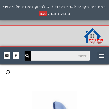
המחירים תקפים לאתר בלבד!!! יש לבדוק זמינות מלאי לפני
כתובת : היוזמים 9 אור יהודה שירות לקוחות 054-
ביצוע הזמנה
סגור
8945722