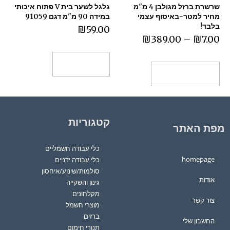
שרשרת ברזל מגולבן 4 מ"מ
גלגל לשער בית V פתוח איכותי
מחיר למטר-באיסוף עצמי
במידה 90 מ"מ דגם 91059
בלבד!
₪
59.00
₪
389.00
–
₪
7.00
הוספה לסל
בחר אפשרויות
קטגוריות
מפת האתר
כלי עבודה חשמליים
homepage
כלי עבודה ידניים
סולמות/שינוע/איחסון
אודות
גינון והשקייה
מקלחונים
צור קשר
מוצרי חשמל
ברזים
החשבון שלי
תנורי חימום