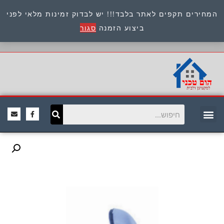
המחירים תקפים לאתר בלבד!!! יש לבדוק זמינות מלאי לפני
כתובת : היוזמים 9 אור יהודה שירות לקוחות 054-
ביצוע הזמנה
סגור
8945722