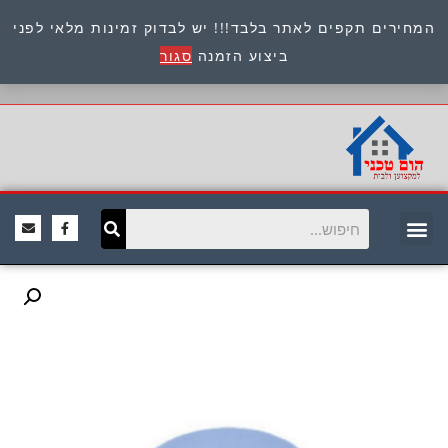
המחירים תקפים לאתר בלבד!!! יש לבדוק זמינות מלאי לפני
כתובת : היוזמים 9 אור יהודה שירות לקוחות 054-
ביצוע הזמנה
סגור
8945722