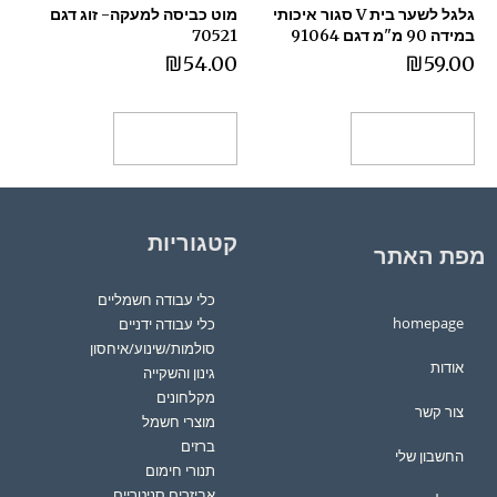
גלגל לשער בית V סגור איכותי
מוט כביסה למעקה- זוג דגם
במידה 90 מ"מ דגם 91064
70521
₪
54.00
₪
59.00
הוספה לסל
הוספה לסל
קטגוריות
מפת האתר
כלי עבודה חשמליים
homepage
כלי עבודה ידניים
סולמות/שינוע/איחסון
אודות
גינון והשקייה
מקלחונים
צור קשר
מוצרי חשמל
ברזים
החשבון שלי
תנורי חימום
אביזרים סניטריים