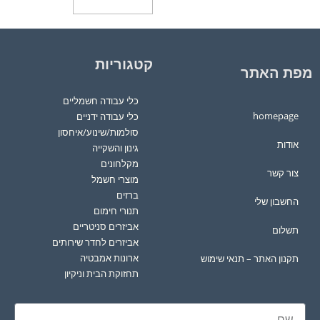
קטגוריות
מפת האתר
כלי עבודה חשמליים
homepage
כלי עבודה ידניים
סולמות/שינוע/איחסון
אודות
גינון והשקייה
מקלחונים
צור קשר
מוצרי חשמל
ברזים
החשבון שלי
תנורי חימום
אביזרים סניטריים
תשלום
אביזרים לחדר שירותים
ארונות אמבטיה
תקנון האתר – תנאי שימוש
תחזוקת הבית וניקיון