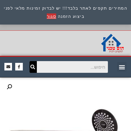
המחירים תקפים לאתר בלבד!!! יש לבדוק זמינות מלאי לפני
כתובת : היוזמים 9 אור יהודה שירות לקוחות 054-
ביצוע הזמנה
סגור
8945722