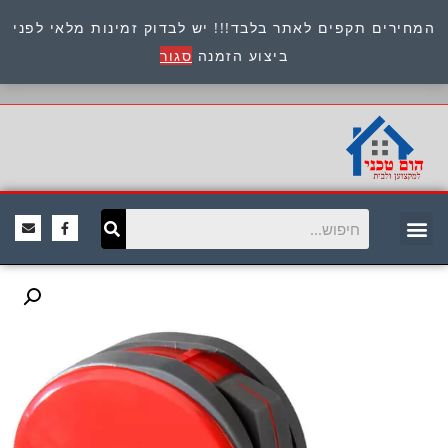
המחירים תקפים לאתר בלבד!!! יש לבדוק זמינות מלאי לפני
כתובת : היוזמים 9 אור יהודה שירות לקוחות 054-
ביצוע הזמנה
סגור
8945722