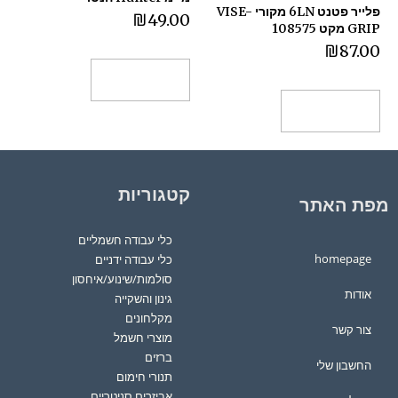
פלייר פטנט 6LN מקורי VISE-
₪
49.00
GRIP מקט 108575
₪
87.00
הוספה לסל
הוספה לסל
קטגוריות
מפת האתר
כלי עבודה חשמליים
homepage
כלי עבודה ידניים
סולמות/שינוע/איחסון
אודות
גינון והשקייה
מקלחונים
צור קשר
מוצרי חשמל
ברזים
החשבון שלי
תנורי חימום
אביזרים סניטריים