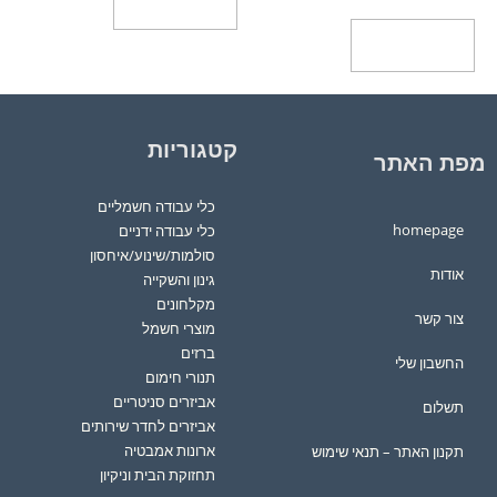
הוספה לסל
הוספה לסל
קטגוריות
מפת האתר
כלי עבודה חשמליים
homepage
כלי עבודה ידניים
סולמות/שינוע/איחסון
אודות
גינון והשקייה
מקלחונים
צור קשר
מוצרי חשמל
ברזים
החשבון שלי
תנורי חימום
אביזרים סניטריים
תשלום
אביזרים לחדר שירותים
ארונות אמבטיה
תקנון האתר – תנאי שימוש
תחזוקת הבית וניקיון