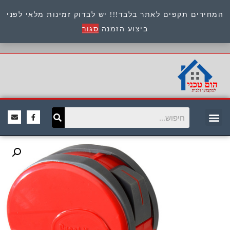
המחירים תקפים לאתר בלבד!!! יש לבדוק זמינות מלאי לפני
כתובת : היוזמים 9 אור יהודה שירות לקוחות 054-
ביצוע הזמנה
סגור
8945722