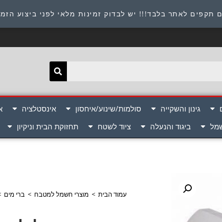
תובת : היוזמים 9 אור יהודה שירות לקוחות 054-8945722
 תקפים לאתר בלבד!!! יש לבדוק זמינות מלאי לפני ביצוע הזמ
גינון והשקייה
סולמות/שינוע/איחסון
אינסטלציה
א
שמל
ביגוד והנעלה
ציוד לשטח
תחזוקת הבית וניקיון
עמוד הבית
>
מוצרי חשמל למטבח
>
ברי מים
>