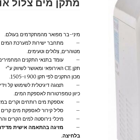
מתקן מים ‏צלול או
מיני-בר מפואר מהמתקדמים בעולם.
– מתחבר ישירות למערכת המים ומ
מטוהרים, צלולים וטעימים.
– עומד בתנאי התקנים המחמירים ב
תקן
CE
האירופאי ומאושר לשיווק ע"י
מכון התקנים לפי תקן 900 ו-1505.
– תצוגה דיגיטלית לשימוש קל וידי
כיוון טמפרטורות לאספקת המים.
– אספקת מים רותחים וקרים במיו
– סליל קירור לאספקת מים קרים ב
– מיכלי נירוסטה למים הקרים והר
–
מזיגה בהתאמה אישית מדידת 
בלחיצה.