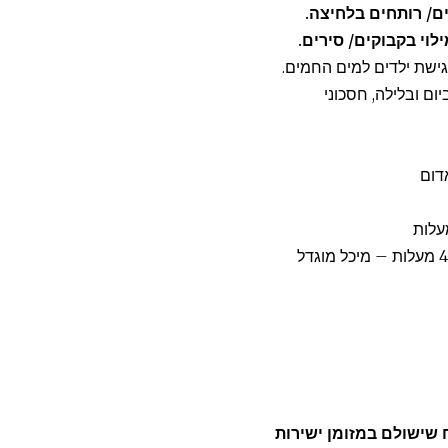
ם/ רותחים בלחיצה.
לוי בקבוקים/ סירים.
שת ילדים למים החמים
.
 ובלילה, חסכוני
דום
– טמפרטורת מים קרים החל מ- 4 מעלות – מיכל מוגדל
סיף התקנה+סנן 350 ש"ח שישולם במזומן ישירות