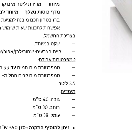
–
מיוחד – מדידת ליטר מים קרי
–
מדף כוסות נשלף – מיוחד למי
– ברז בטחון חכם מובנה למניעת גי
– אפשרות לתכנות שעות שימוש ביום
בצריכת החשמל.
– שקט במיוחד.
– קיים בצבעים: שחור/לבן/אפור/א
טמפרטורות עבודה
:
– טמפרטורת מים חמים עד 99 מעלות
2.5 ליטר
מימדים
:
– גובה: 40 ס"מ
– רוחב: 30 ס"מ
–
עומק: 38 ס"מ
ניתן להו