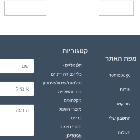
הוספה לסל
בחר אפשרויות
קטגוריות
מפת האתר
כלי עבודה חשמליים
כלי עבודה ידניים
homepage
סולמות/שינוע/איחסון
אודות
גינון והשקייה
מקלחונים
צור קשר
מוצרי חשמל
ברזים
החשבון שלי
תנורי חימום
תשלום
אביזרים סניטריים