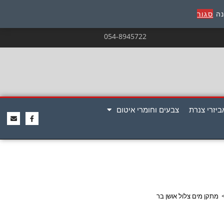
נה
סגור
054-8945722
ביזרי צנרת
צבעים וחומרי איטום
מתקן מים ‏צלול אושן בר