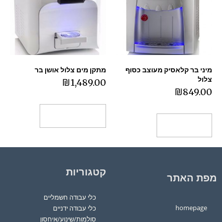
מיני בר קלאסיק מעוצב כסוף
מתקן מים ‏צלול אושן בר
צלול
₪
1,489.00
₪
849.00
בחר אפשרויות
הוספה לסל
קטגוריות
מפת האתר
כלי עבודה חשמליים
homepage
כלי עבודה ידניים
סולמות/שינוע/איחסון