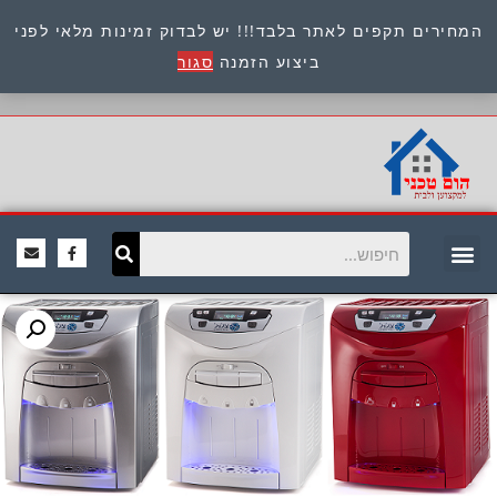
המחירים תקפים לאתר בלבד!!! יש לבדוק זמינות מלאי לפני
כתובת : היוזמים 9 אור יהודה שירות לקוחות 054-
ביצוע הזמנה
סגור
8945722