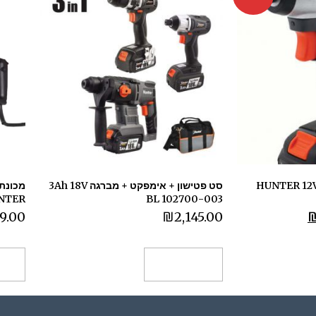
רגת אימפקט ליתיום HUNTER 12V
סט פטישון + אימפקט + מברגה 3Ah 18V
BL 102700-003
HUNTER דגם 03
39.00
₪
2,145.00
הוספה לסל
הו