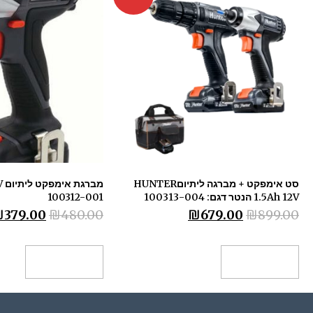
סט אימפקט + מברגה ליתיוםHUNTER
מב
1.5Ah 12V הנטר דגם: 100313-004
100312-001
₪
379.00
₪
480.00
₪
679.00
₪
899.00
הוספה לסל
הוספה לסל