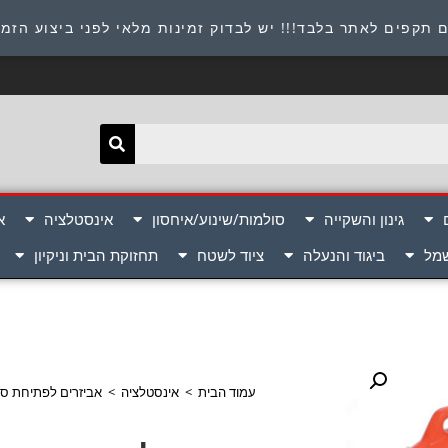
תובת : היוזמים 9 אור יהודה שירות לקוחות 054-8945722
 תקפים לאתר בלבד!!! יש לבדוק זמינות מלאי לפני ביצוע הזמ
גינון והשקייה
סולמות/שינוע/איחסון
אינסטלציה
א
שמל
ביגוד והנעלה
ציוד לשטח
תחזוקת הבית וניקיון
עמוד הבית
>
אינסטלציה
>
אביזרים לפתיחת ס