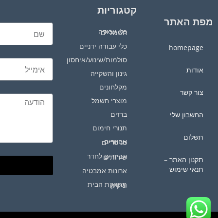
קטגוריות
מפת האתר
כלי עבודה חשמליים
כלי עבודה ידניים
homepage
סולמות/שינוע/איחסון
אודות
גינון והשקייה
מקלחונים
צור קשר
מוצרי חשמל
ברזים
החשבון שלי
תנורי חימום
תשלום
אביזרים סניטריים
אביזרים לחדר שירותים
תקנון האתר –
תנאי שימוש
ארונות אמבטיה
תחזוקת הבית וניקיון