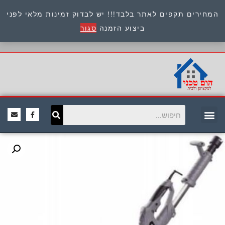
המחירים תקפים לאתר בלבד!!! יש לבדוק זמינות מלאי לפני
כתובת : היוזמים 9 אור יהודה שירות לקוחות 054-
ביצוע הזמנה
סגור
8945722