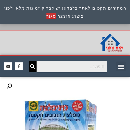
המחירים תקפים לאתר בלבד!!! יש לבדוק זמינות מלאי לפני
כתובת : היוזמים 9 אור יהודה שירות לקוחות 054-
ביצוע הזמנה
סגור
8945722