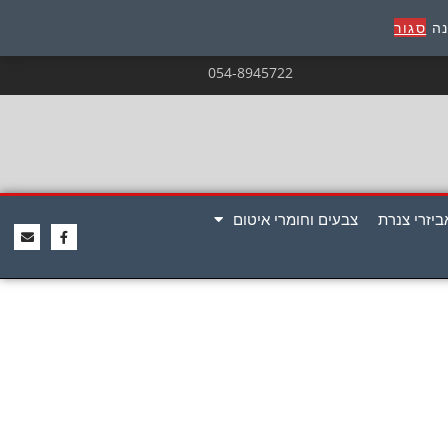
נה
סגור
054-8945722
ביזרי צנרת
צבעים וחומרי איטום