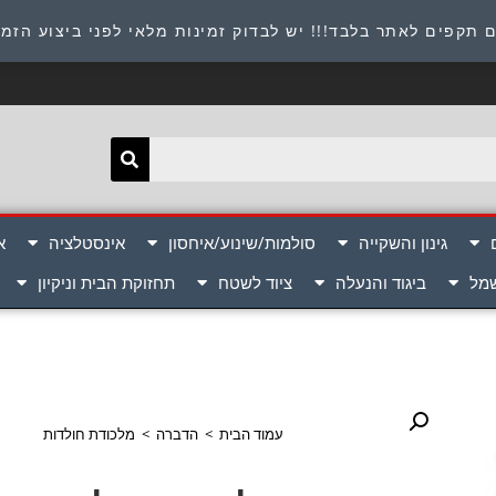
תובת : היוזמים 9 אור יהודה שירות לקוחות 054-8945722
 תקפים לאתר בלבד!!! יש לבדוק זמינות מלאי לפני ביצוע הזמ
גינון והשקייה
סולמות/שינוע/איחסון
אינסטלציה
א
שמל
ביגוד והנעלה
ציוד לשטח
תחזוקת הבית וניקיון
עמוד הבית
>
הדברה
>
מלכודת חולדות