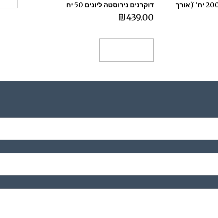
דוקרנים נירוסטה ליונים 200 יח' ׁׁ(אורך
דוקרנים נירוסטה ליונים 50 יח
₪
439.00
הוספה לסל