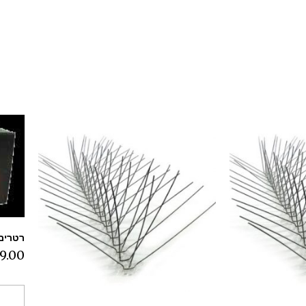
רטרים רעל
9.00
הו