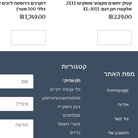
קטלן יתושים מקצועי מוסקיטו 2X11
אלקטרו חנן דגם: EL-1011
כללי 100 מטרׂ)
₪
1,749.00
₪
229.00
הוספה לסל
הוספה לסל
קטגוריות
מפת האתר
כלי עבודה חשמליים
כלי עבודה ידניים
homepage
סולמות/שינוע/איחסון
אודות
גינון והשקייה
מקלחונים
צור קשר
מוצרי חשמל
ברזים
החשבון שלי