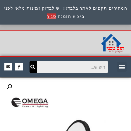
המחירים תקפים לאתר בלבד!!! יש לבדוק זמינות מלאי לפני
כתובת : היוזמים 9 אור יהודה שירות לקוחות 054-
ביצוע הזמנה
סגור
8945722