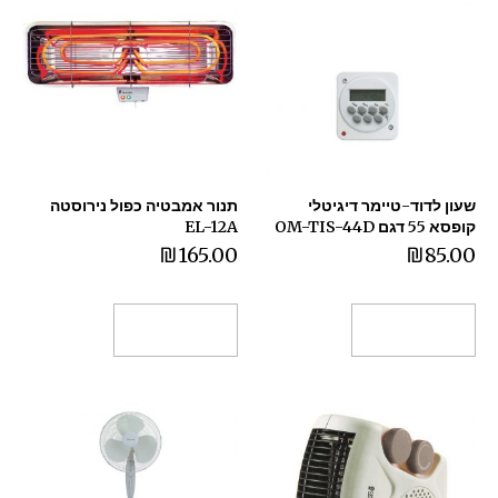
שעון לדוד-טיימר דיגיטלי
תנור אמבטיה כפול נירוסטה
קופסא 55 דגם OM-TIS-44D
EL-12A
₪
165.00
₪
85.00
הוספה לסל
הוספה לסל