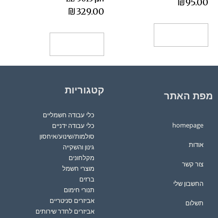
₪
95.00
₪
329.00
הוספה לסל
הוספה לסל
קטגוריות
מפת האתר
כלי עבודה חשמליים
homepage
כלי עבודה ידניים
סולמות/שינוע/איחסון
אודות
גינון והשקייה
מקלחונים
צור קשר
מוצרי חשמל
ברזים
החשבון שלי
תנורי חימום
אביזרים סניטריים
תשלום
אביזרים לחדר שירותים