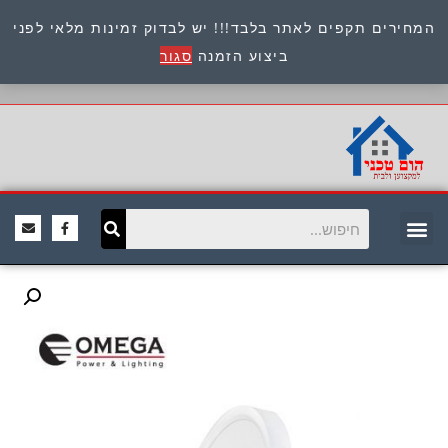
המחירים תקפים לאתר בלבד!!! יש לבדוק זמינות מלאי לפני
כתובת : היוזמים 9 אור יהודה שירות לקוחות 054-
ביצוע הזמנה
סגור
8945722