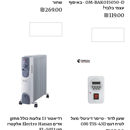
OM-BAKO15050-D -באיסוף
שחור
עצמי בלבד!
₪
269.00
₪
119.00
הוספה לסל
הוספה לסל
שעון לדוד -טיימר דיגיטלי מעל
רדיאטור 13 צלעות כולל מתקן
לטיח דגם OM-TIS-43D
אדים Electro Hanan אלקטרו
חנן EL-5013