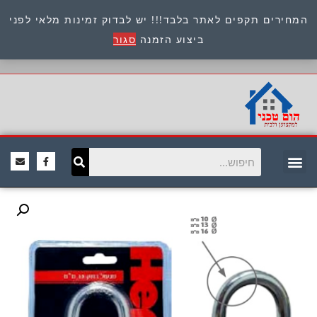
המחירים תקפים לאתר בלבד!!! יש לבדוק זמינות מלאי לפני
כתובת : היוזמים 9 אור יהודה שירות לקוחות 054-
ביצוע הזמנה
סגור
8945722