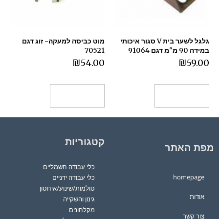
גלגל לשער בית V סגור איכותי
מוט כביסה למעקה- זוג דגם
במידה 90 מ"מ דגם 91064
70521
₪
54.00
₪
59.00
הוספה לסל
הוספה לסל
קטגוריות
מפת האתר
כלי עבודה חשמליים
homepage
כלי עבודה ידניים
סולמות/שינוע/איחסון
אודות
גינון והשקייה
מקלחונים
צור קשר