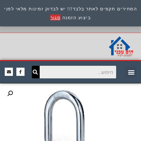
המחירים תקפים לאתר בלבד!!! יש לבדוק זמינות מלאי לפני
כתובת : היוזמים 9 אור יהודה שירות לקוחות 054-
ביצוע הזמנה
סגור
8945722