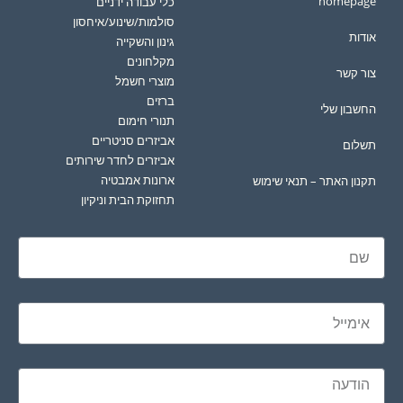
homepage
כלי עבודה ידניים
סולמות/שינוע/איחסון
אודות
גינון והשקייה
מקלחונים
צור קשר
מוצרי חשמל
ברזים
החשבון שלי
תנורי חימום
אביזרים סניטריים
תשלום
אביזרים לחדר שירותים
ארונות אמבטיה
תקנון האתר – תנאי שימוש
תחזוקת הבית וניקיון