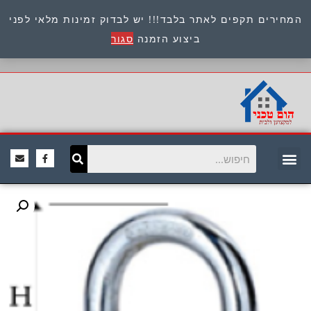
המחירים תקפים לאתר בלבד!!! יש לבדוק זמינות מלאי לפני
כתובת : היוזמים 9 אור יהודה שירות לקוחות 054-
ביצוע הזמנה
סגור
8945722