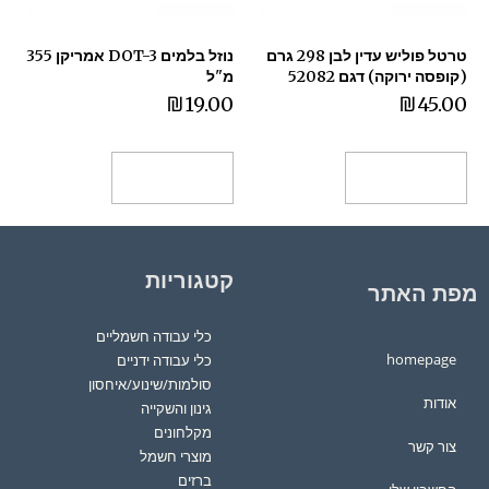
טרטל פוליש עדין לבן 298 גרם
נוזל בלמים DOT-3 אמריקן 355
(קופסה ירוקה) דגם 52082
מ"ל
₪
19.00
₪
45.00
הוספה לסל
הוספה לסל
קטגוריות
מפת האתר
כלי עבודה חשמליים
homepage
כלי עבודה ידניים
סולמות/שינוע/איחסון
אודות
גינון והשקייה
מקלחונים
צור קשר
מוצרי חשמל
ברזים