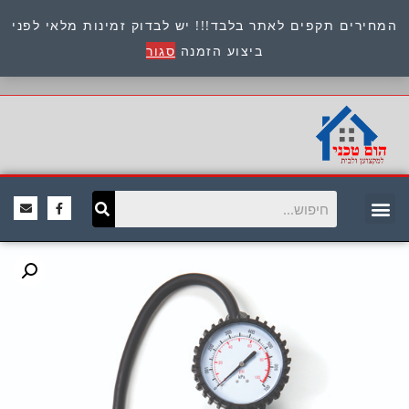
המחירים תקפים לאתר בלבד!!! יש לבדוק זמינות מלאי לפני
כתובת : היוזמים 9 אור יהודה שירות לקוחות 054-
ביצוע הזמנה
סגור
8945722