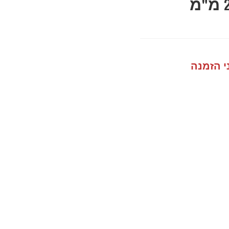
מסור כוס קידוח 24 מ"מ
י הזמנה