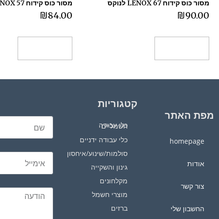
מסור כוס קידוח 67 LENOX לנוקס
מסור כוס קידוח 57 LENOX לנוקס
₪
84.00
₪
90.00
הוספה לסל
הוספה לסל
קטגוריות
מפת האתר
כלי עבודה חשמליים
כלי עבודה ידניים
homepage
סולמות/שינוע/איחסון
אודות
גינון והשקייה
מקלחונים
צור קשר
מוצרי חשמל
ברזים
החשבון שלי