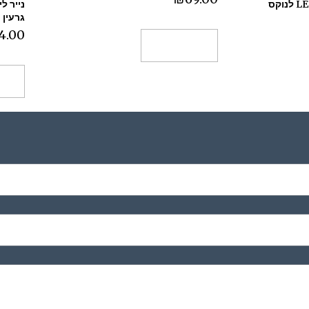
גרעין 60 דגם 104298
4.00
הוספה לסל
הו