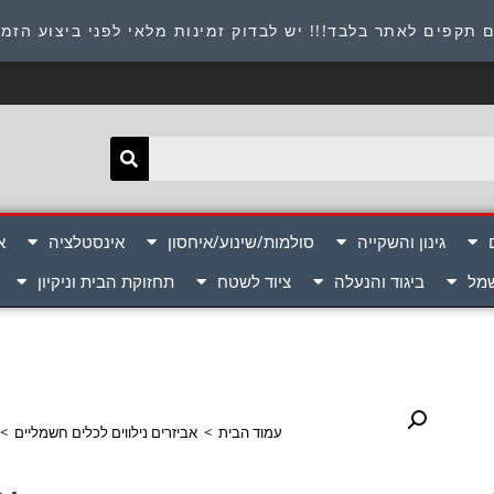
תובת : היוזמים 9 אור יהודה שירות לקוחות 054-8945722
 תקפים לאתר בלבד!!! יש לבדוק זמינות מלאי לפני ביצוע הזמ
גינון והשקייה
סולמות/שינוע/איחסון
אינסטלציה
א
שמל
ביגוד והנעלה
ציוד לשטח
תחזוקת הבית וניקיון
עמוד הבית
>
אביזרים נילווים לכלים חשמליים
>