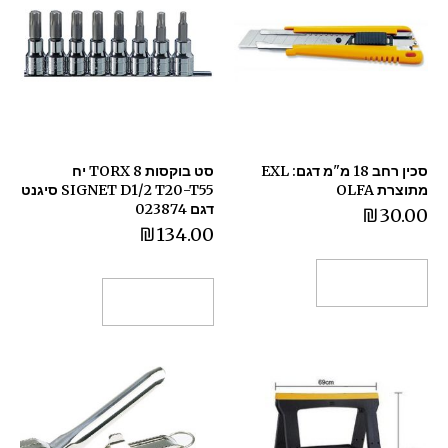
סכין רחב 18 מ"מ דגם: EXL
סט בוקסות 8 TORX יח
מתוצרת OLFA
SIGNET D1/2 T20-T55 סיגנט
דגם 023874
₪
30.00
₪
134.00
הוספה לסל
הוספה לסל