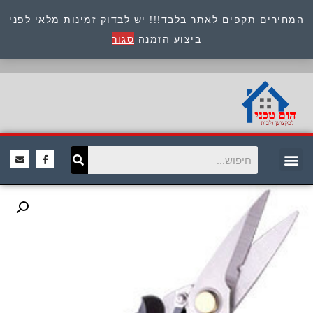
המחירים תקפים לאתר בלבד!!! יש לבדוק זמינות מלאי לפני
כתובת : היוזמים 9 אור יהודה שירות לקוחות 054-
ביצוע הזמנה
סגור
8945722