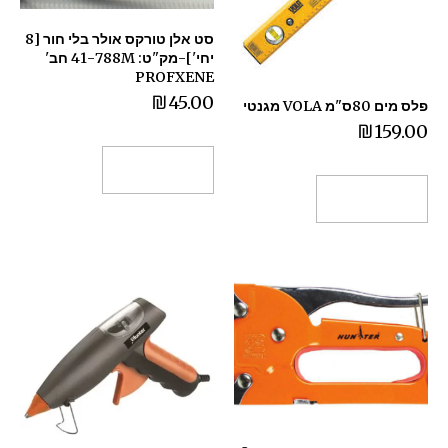
סט אלן טורקס אולר בלי חור [8
יחי']-מק"ט: 41-788M חב'
PROFXENE
₪
45.00
פלס מים 80ס"מ VOLA מגנטי
₪
159.00
הוספה לסל
הוספה לסל