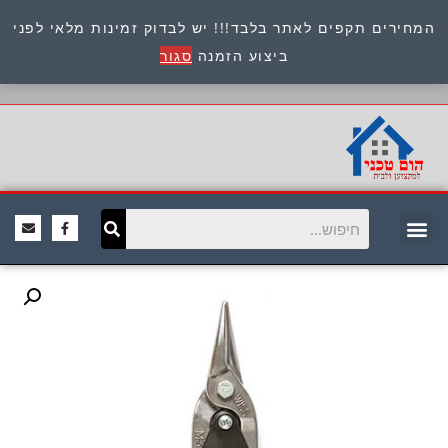
המחירים תקפים לאתר בלבד!!! יש לבדוק זמינות מלאי לפני
כתובת : היוזמים 9 אור יהודה שירות לקוחות 054-
ביצוע הזמנה
סגור
8945722