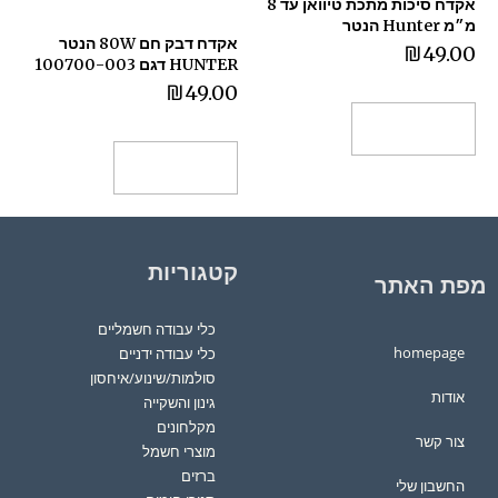
אקדח סיכות מתכת טיוואן עד 8
מ״מ Hunter הנטר
אקדח דבק חם 80W הנטר
₪
49.00
HUNTER דגם 100700-003
₪
49.00
הוספה לסל
הוספה לסל
קטגוריות
מפת האתר
כלי עבודה חשמליים
homepage
כלי עבודה ידניים
סולמות/שינוע/איחסון
אודות
גינון והשקייה
מקלחונים
צור קשר
מוצרי חשמל
ברזים
החשבון שלי