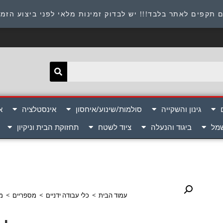
תובת : היוזמים 9 אור יהודה שירות לקוחות 054-8945722
 תקפים לאתר בלבד!!! יש לבדוק זמינות מלאי לפני ביצוע הזמ
גינון והשקייה
סולמות/שינוע/איחסון
אינסטלציה
א
שמל
ביגוד והנעלה
ציוד לשטח
תחזוקת הבית וניקיון
עמוד הבית
>
כלי עבודה ידניים
>
מספריים
>
מס