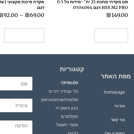
סט מקדחי מתכת 25 יח׳ -מידות כל 0.5
HSS M2 PRO דגם 0504064
דגם
₪
92.00
–
₪
69.00
₪
149.00
הוספה לסל
בחר אפשרויות
קטגוריות
מפת האתר
כלי עבודה חשמליים
כלי עבודה ידניים
homepage
סולמות/שינוע/איחסון
אודות
גינון והשקייה
מקלחונים
צור קשר
מוצרי חשמל
ברזים
החשבון שלי