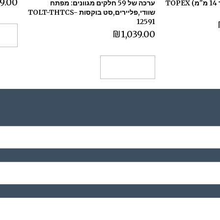
9.00
אקדח סיכות מקצועי (עד 14 מ"מ) TOPEX
ערכה של 59 חלקים מגוונים: מפתח
שוודי,פליירים,סט בוקסות TOLT-THTCS-
12591
₪
1,039.00
הו
הוספה לסל