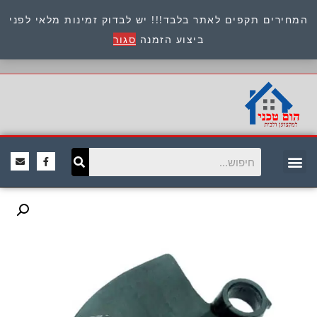
המחירים תקפים לאתר בלבד!!! יש לבדוק זמינות מלאי לפני
כתובת : היוזמים 9 אור יהודה שירות לקוחות 054-
ביצוע הזמנה
סגור
8945722