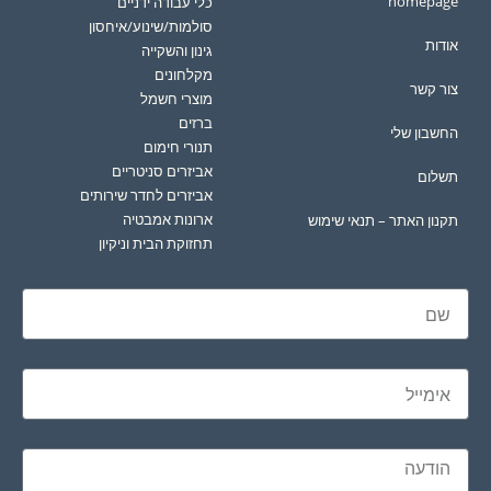
homepage
כלי עבודה ידניים
סולמות/שינוע/איחסון
אודות
גינון והשקייה
מקלחונים
צור קשר
מוצרי חשמל
ברזים
החשבון שלי
תנורי חימום
אביזרים סניטריים
תשלום
אביזרים לחדר שירותים
ארונות אמבטיה
תקנון האתר – תנאי שימוש
תחזוקת הבית וניקיון