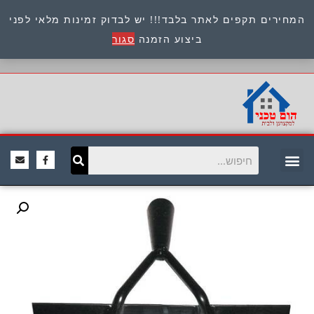
המחירים תקפים לאתר בלבד!!! יש לבדוק זמינות מלאי לפני
כתובת : היוזמים 9 אור יהודה שירות לקוחות 054-
ביצוע הזמנה
סגור
8945722