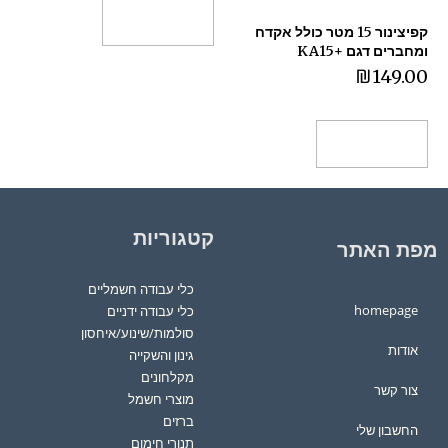
הוספה לסל
קפיצינור 15 מטר כולל אקדח
ומחברים דגם +KA15
₪
149.00
הוספה לסל
קטגוריות
מפת האתר
כלי עבודה חשמליים
homepage
כלי עבודה ידניים
סולמות/שינוע/איחסון
אודות
גינון והשקייה
מקלחונים
צור קשר
מוצרי חשמל
ברזים
החשבון שלי
תנורי חימום