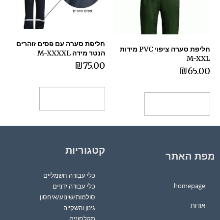
חליפת סערה עם פסים זוהרים
חליפת סערה ציפוי PVC מידות
הנטר מידה M-XXXXL
M-XXL
₪
75.00
₪
65.00
בחר אפשרויות
בחר אפשרויות
קטגוריות
מפת האתר
כלי עבודה חשמליים
homepage
כלי עבודה ידניים
סולמות/שינוע/איחסון
אודות
גינון והשקייה
מקלחונים