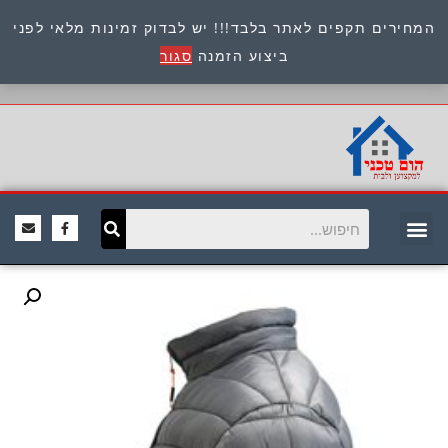
המחירים תקפים לאתר בלבד!!! יש לבדוק זמינות מלאי לפני
כתובת : היוזמים 9 אור יהודה שירות לקוחות 054-
ביצוע הזמנה
סגור
8945722