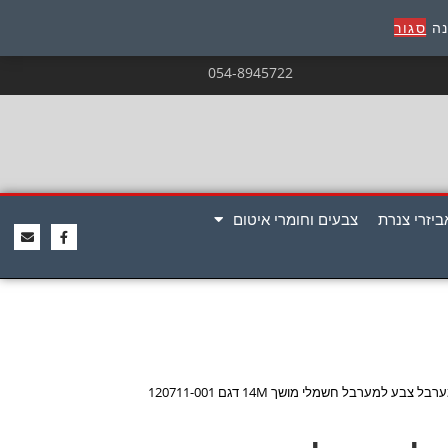
נה
סגור
054-8945722
ביזרי צנרת
צבעים וחומרי איטום
רבל צבע למערבל חשמלי מושך 14M דגם 120711-001