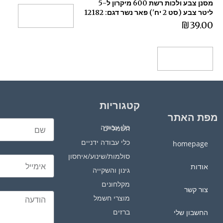
מסנן צבע ולכות רשת 600 מיקרון ל-5
ליטר צבע (סט 2 יח') פאר נשר דגם: 12182
הוספה לסל
₪
39.00
הוספה לסל
קטגוריות
מפת האתר
כלי עבודה חשמליים
כלי עבודה ידניים
homepage
סולמות/שינוע/איחסון
אודות
גינון והשקייה
מקלחונים
צור קשר
מוצרי חשמל
ברזים
החשבון שלי