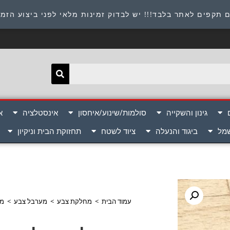
תובת : היוזמים 9 אור יהודה שירות לקוחות 054-8945722
 תקפים לאתר בלבד!!! יש לבדוק זמינות מלאי לפני ביצוע הזמ
גינון והשקייה
סולמות/שינוע/איחסון
אינסטלציה
א
שמל
ביגוד והנעלה
ציוד לשטח
תחזוקת הבית וניקיון
עמוד הבית
>
מחלקת צבע
>
מערבל צבע
>
מע