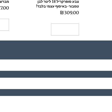
צבע סופרקריל 18 ליטר לבן
מברשת צבע "4 (
טמבור-באיסוף עצמי בלבד!
17.00
₪
309.00
הו
הוספה לסל