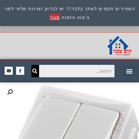
המחירים תקפים לאתר בלבד!!! יש לבדוק זמינות מלאי לפני
כתובת : היוזמים 9 אור יהודה שירות לקוחות 054-
ביצוע הזמנה
סגור
8945722