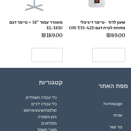
שעון לדוד -טיימר דיגיטלי
מאוורר עמוד "18 + טיימר דגם
מתחת לטיח דגם OM-TIS-42D
EL-1810
₪
189.00
₪
89.00
הוספה לסל
מידע נוסף
קטגוריות
מפת האתר
כלי עבודה חשמליים
homepage
כלי עבודה ידניים
סולמות/שינוע/איחסון
אודות
גינון והשקייה
מקלחונים
צור קשר
מוצרי חשמל