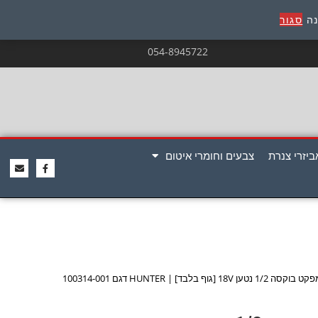
נה
סגור
054-8945722
ביזרי צנרת
צבעים וחומרי איטום
1 [גוף בלבד] | HUNTER דגם 100314-001