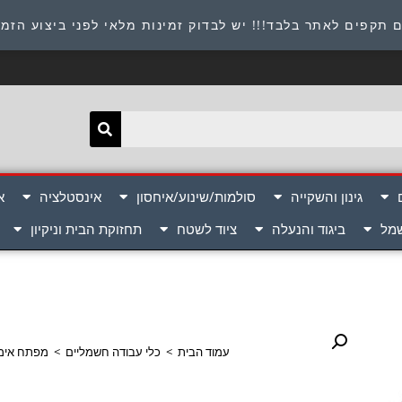
תובת : היוזמים 9 אור יהודה שירות לקוחות 054-8945722
 תקפים לאתר בלבד!!! יש לבדוק זמינות מלאי לפני ביצוע הזמ
גינון והשקייה
סולמות/שינוע/איחסון
אינסטלציה
א
שמל
ביגוד והנעלה
ציוד לשטח
תחזוקת הבית וניקיון
עמוד הבית
>
כלי עבודה חשמליים
>
מפתח אימפקט בוקסה 1/2 נטען 8V