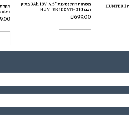
משחזת זוית נטענת "4.5, 3Ah 18V בתיק
מברגת ליתיום 12V סוללה 1 HUNTER
דגם 100411-010 HUNTER
Hunter דגם -001
₪
699.00
9.00
הוספה לסל
הו