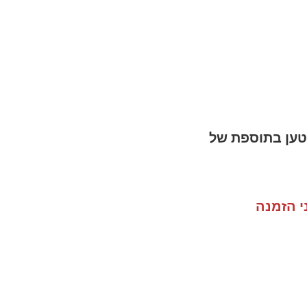
הוסיף סוללה 3AH+מטען בתוספת של
י הזמנה