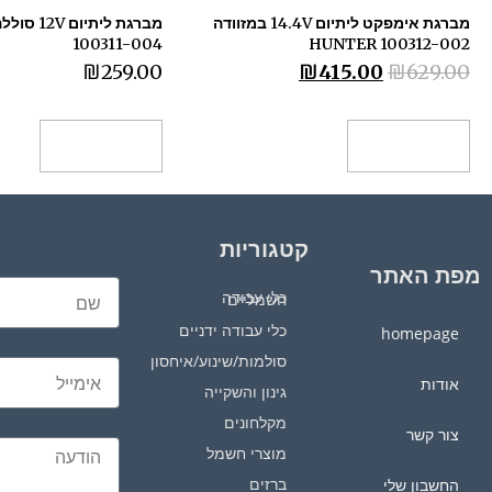
מברגת אימפקט ליתיום 14.4V במזוודה
100311-004
HUNTER 100312-002
₪
259.00
₪
415.00
₪
629.00
הוספה לסל
הוספה לסל
קטגוריות
מפת האתר
כלי עבודה חשמליים
כלי עבודה ידניים
homepage
סולמות/שינוע/איחסון
אודות
גינון והשקייה
מקלחונים
צור קשר
מוצרי חשמל
ברזים
החשבון שלי