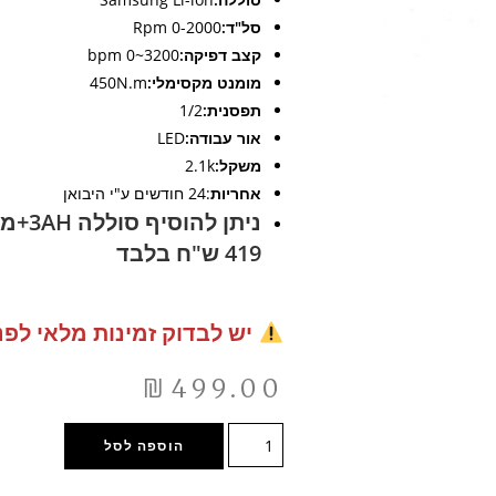
סל"ד:
0-2000 Rpm
קצב דפיקה:
3200~0 bpm
מומנט מקסימלי:
450N.m
תפסנית:
1/2
אור עבודה:
LED
משקל:
2.1k
אחריות
:24 חודשים ע"י היבואן
ניתן ל
419 ש"ח בלבד
יש לבדוק זמינות מלאי לפנ
₪
499.00
הוספה לסל