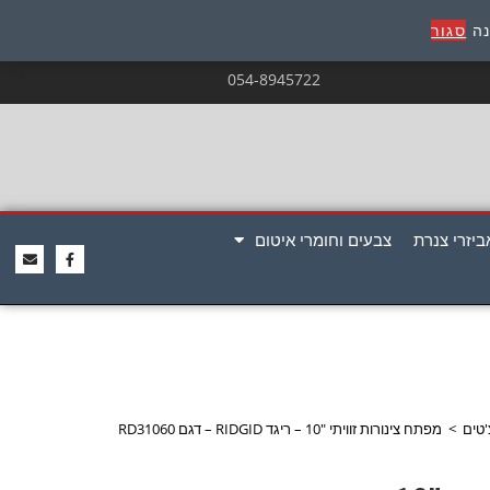
נה
סגור
054-8945722
ביזרי צנרת
צבעים וחומרי איטום
טים
>
מפתח צינורות זוויתי "10 – ריגד RIDGID – דגם RD31060