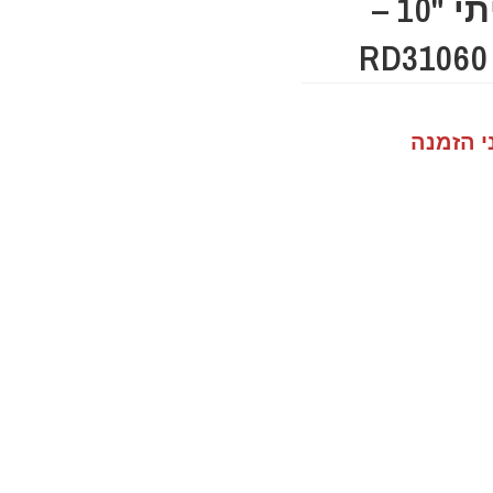
מפתח צינורות זוויתי "10 –
י הזמנה