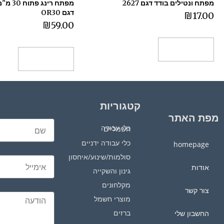
מפתח ונטילים בודד דגם 2627
דגם OR30
₪
17.00
₪
59.00
הוספה לסל
הוספה לסל
קטגוריות
מפת האתר
כלי עבודה חשמליים
כלי עבודה ידניים
homepage
סולמות/שינוע/איחסון
אודות
גינון והשקייה
מקלחונים
צור קשר
מוצרי חשמל
ברזים
החשבון שלי