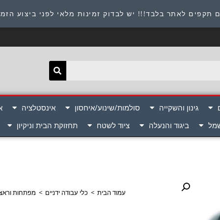
תובת : היוזמים 9 אור יהודה שירות לקוחות 054-8945722
 תקפים לאתר בלבד!!! יש לבדוק זמינות מלאי לפני ביצוע הזמ
גינון והשקייה
סולמות/שינוע/איחסון
אינסטלציה
א
שמל
ביגוד והנעלה
ציוד לשטח
תחזוקת הבית וניקיון
עמוד הבית
>
כלי עבודה ידניים
>
מפתחות וראצ'