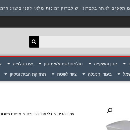
תובת : היוזמים 9 אור יהודה שירות לקוחות 054-8945722
 תקפים לאתר בלבד!!! יש לבדוק זמינות מלאי לפני ביצוע הזמ
גינון והשקייה
סולמות/שינוע/איחסון
אינסטלציה
א
שמל
ביגוד והנעלה
ציוד לשטח
תחזוקת הבית וניקיון
עמוד הבית
>
כלי עבודה ידניים
>
מפתח צינורות