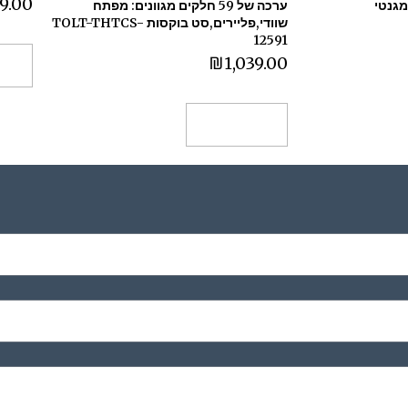
9.00
ס מים 60ס"מ VOLA מגנטי
ערכה של 59 חלקים מגוונים: מפתח
שוודי,פליירים,סט בוקסות TOLT-THTCS-
12591
₪
1,039.00
הו
הוספה לסל