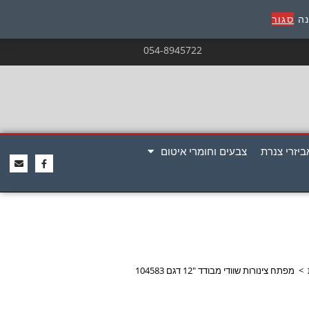
נה
סגור
054-8945722
ביזרי צנרת
צבעים וחומרי איטום
>
מפתח צינורות שוודי מבודד "12 דגם 104583