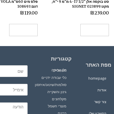
סט בוקסה אלן "1/2 4-17 מ"מ 9 י"ח,
פל
מקט:023899 SIGNET
דגם:108693
₪
119.00
₪
239.00
הוספה לסל
הוספה לסל
קטגוריות
מפת האתר
כלי עבודה חשמליים
כלי עבודה ידניים
homepage
סולמות/שינוע/איחסון
אודות
גינון והשקייה
מקלחונים
צור קשר
מוצרי חשמל
ברזים
החשבון שלי