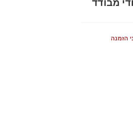
די מבודד
י הזמנה