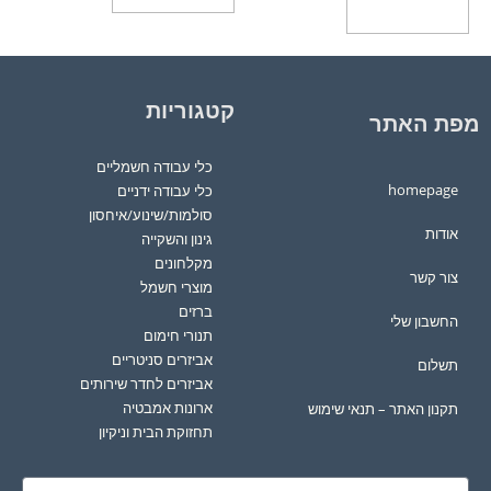
הוספה לסל
קטגוריות
מפת האתר
כלי עבודה חשמליים
homepage
כלי עבודה ידניים
סולמות/שינוע/איחסון
אודות
גינון והשקייה
מקלחונים
צור קשר
מוצרי חשמל
ברזים
החשבון שלי
תנורי חימום
אביזרים סניטריים
תשלום
אביזרים לחדר שירותים
ארונות אמבטיה
תקנון האתר – תנאי שימוש
תחזוקת הבית וניקיון