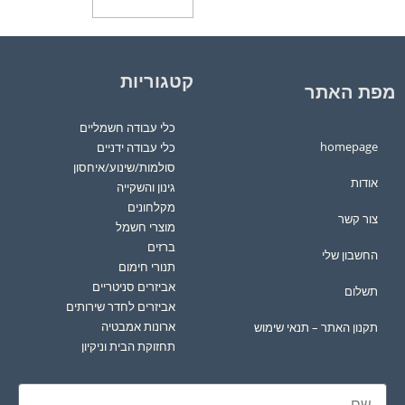
קטגוריות
מפת האתר
כלי עבודה חשמליים
homepage
כלי עבודה ידניים
סולמות/שינוע/איחסון
אודות
גינון והשקייה
מקלחונים
צור קשר
מוצרי חשמל
ברזים
החשבון שלי
תנורי חימום
אביזרים סניטריים
תשלום
אביזרים לחדר שירותים
ארונות אמבטיה
תקנון האתר – תנאי שימוש
תחזוקת הבית וניקיון