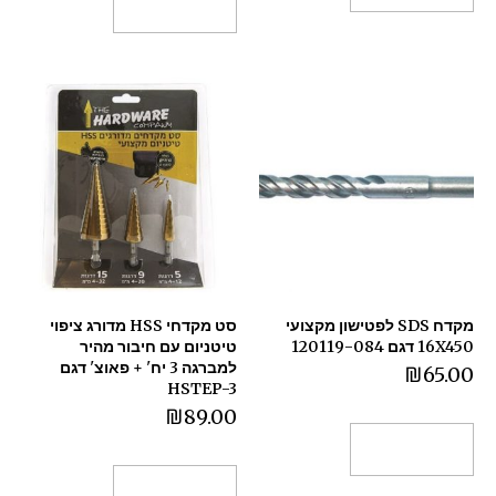
הוספה לסל
מקדח SDS לפטישון מקצועי
סט מקדחי HSS מדורג ציפוי
16X450 דגם 120119-084
טיטניום עם חיבור מהיר
למברגה 3 יח' + פאוצ' דגם
₪
65.00
HSTEP-3
₪
89.00
הוספה לסל
הוספה לסל