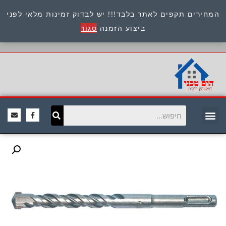
המחירים תקפים לאתר בלבד!!! יש לבדוק זמינות מלאי לפני
כתובת : היוזמים 9 אור יהודה שירות לקוחות 054-
ביצוע הזמנה
סגור
8945722