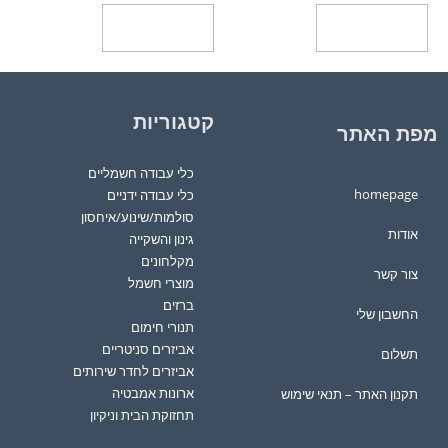
הוספה לסל
הוספה לסל
קטגוריות
מפת האתר
כלי עבודה חשמליים
homepage
כלי עבודה ידניים
סולמות/שינוע/איחסון
אודות
גינון והשקייה
מקלחונים
צור קשר
מוצרי חשמל
ברזים
החשבון שלי
תנורי חימום
אביזרים סניטריים
תשלום
אביזרים לחדר שירותים
ארונות אמבטיה
תקנון האתר – תנאי שימוש
תחזוקת הבית וניקיון