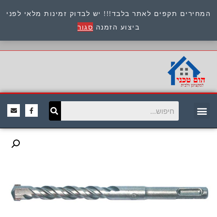
המחירים תקפים לאתר בלבד!!! יש לבדוק זמינות מלאי לפני
כתובת : היוזמים 9 אור יהודה שירות לקוחות 054-
ביצוע הזמנה
סגור
8945722