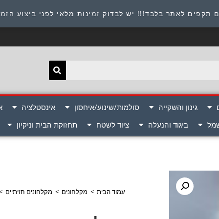
תובת : היוזמים 9 אור יהודה שירות לקוחות 054-8945722
 תקפים לאתר בלבד!!! יש לבדוק זמינות מלאי לפני ביצוע הזמ
גינון והשקייה
סולמות/שינוע/איחסון
אינסטלציה
א
שמל
ביגוד והנעלה
ציוד לשטח
תחזוקת הבית וניקיון
עמוד הבית
>
מקלחונים
>
מקלחונים חזיתיים
>