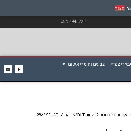
נה
סגור
054-8945722
ביזרי צנרת
צבעים וחומרי איטום
מקלחון חזית פורום 2 דלתות IN/OUT דגם 28A2 SEL AQUA