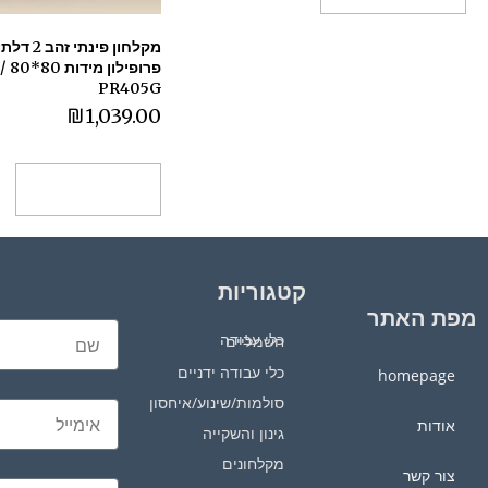
PR405G
₪
1,039.00
בחר אפשרויות
קטגוריות
מפת האתר
כלי עבודה חשמליים
כלי עבודה ידניים
homepage
סולמות/שינוע/איחסון
אודות
גינון והשקייה
מקלחונים
צור קשר