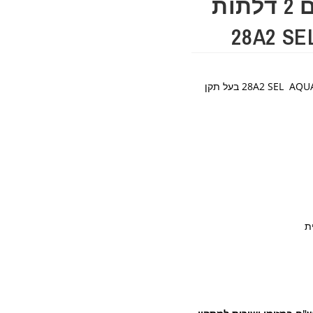
מקלחון חזית פורום 2 דלתות
מקלחון חזית פורום 2 דלתות IN/OUT דגם 28A2 SEL AQUA בעל תקן
ת