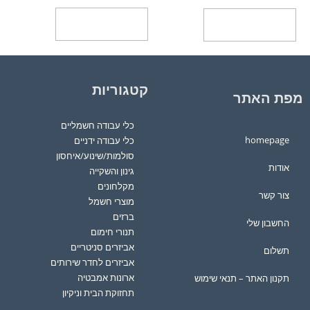
בחר אפשרויות
בחר אפשרויות
קטגוריות
מפת האתר
כלי עבודה חשמליים
homepage
כלי עבודה ידניים
סולמות/שינוע/איחסון
אודות
גינון והשקייה
מקלחונים
צור קשר
מוצרי חשמל
ברזים
החשבון שלי
תנורי חימום
אביזרים סניטריים
תשלום
אביזרים לחדר שירותים
ארונות אמבטיה
תקנון האתר – תנאי שימוש
תחזוקת הבית וניקיון