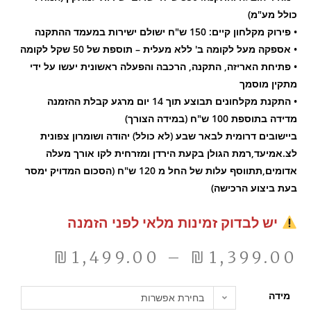
כולל מע"מ)
• פירוק מקלחון קיים: 150 ש"ח ישולם ישירות במעמד ההתקנה
• אספקה מעל לקומה ב' ללא מעלית – תוספת של 50 שקל לקומה
• פתיחת האריזה, התקנה, הרכבה והפעלה ראשונית יעשו על ידי
מתקין מוסמך
• התקנת מקלחונים תבוצע תוך 14 יום מרגע קבלת ההזמנה
מדידה בתוספת 100 ש"ח (במידה הצורך)
ביישובים דרומית לבאר שבע (לא כולל) יהודה ושומרון צפונית
לצ.אמיעד,רמת הגולן בקעת הירדן ומזרחית לקו אורך מעלה
אדומים,תתווסף עלות של החל מ 120 ש"ח (הסכום המדויק ימסר
בעת ביצוע הרכישה)
יש לבדוק זמינות מלאי לפני הזמנה
₪
1,499.00
–
₪
1,399.00
מידה
בחירת אפשרות