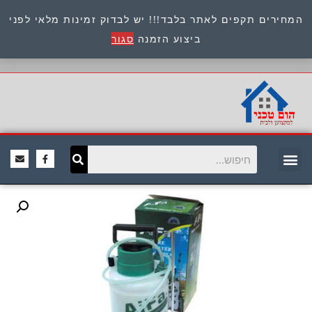
המחירים תקפים לאתר בלבד!!! יש לבדוק זמינות מלאי לפני
כתובת : היוזמים 9 אור יהודה שירות לקוחות 054-
ביצוע הזמנה
סגור
8945722