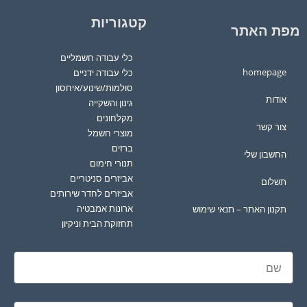
קטגוריות
מפת האתר
כלי עבודה חשמליים
homepage
כלי עבודה ידניים
סולמות/שינוע/איחסון
אודות
גינון והשקייה
מקלחונים
צור קשר
מוצרי חשמל
ברזים
החשבון שלי
תנורי חימום
אביזרים סניטריים
תשלום
אביזרים לחדר שירותים
ארונות אמבטיה
תקנון האתר – תנאי שימוש
תחזוקת הבית וניקיון