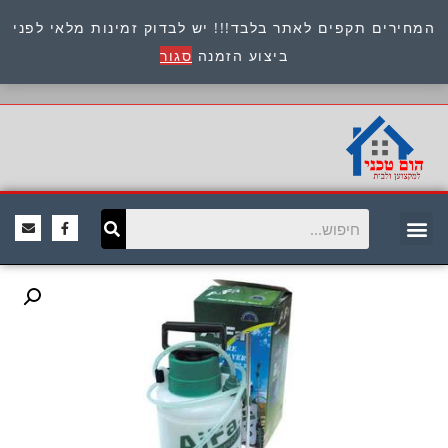
המחירים תקפים לאתר בלבד!!! יש לבדוק זמינות מלאי לפני
כתובת : היוזמים 9 אור יהודה שירות לקוחות 054-
ביצוע הזמנה
סגור
8945722