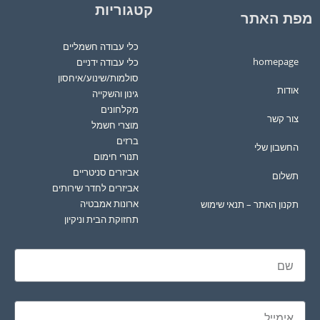
קטגוריות
מפת האתר
כלי עבודה חשמליים
homepage
כלי עבודה ידניים
סולמות/שינוע/איחסון
אודות
גינון והשקייה
מקלחונים
צור קשר
מוצרי חשמל
ברזים
החשבון שלי
תנורי חימום
אביזרים סניטריים
תשלום
אביזרים לחדר שירותים
ארונות אמבטיה
תקנון האתר – תנאי שימוש
תחזוקת הבית וניקיון