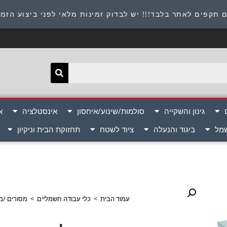
תובת : היוזמים 9 אור יהודה שירות לקוחות 054-8945722
 תקפים לאתר בלבד!!! יש לבדוק זמינות מלאי לפני ביצוע הזמ
גינון והשקייה
סולמות/שינוע/איחסון
אינסטלציה
א
שמל
ביגוד והנעלה
ציוד לשטח
תחזוקת הבית וניקיון
עמוד הבית
>
כלי עבודה חשמליים
>
מסורים /מ