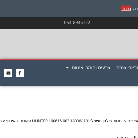
נה
סגור
054-8945722
ביזרי צנרת
צבעים וחומרי איטום
שורים
>
מסור שולחן חשמלי “10 HUNTER 100615-003 1800W האנטר -באיסוף עצמי בלבד!!!