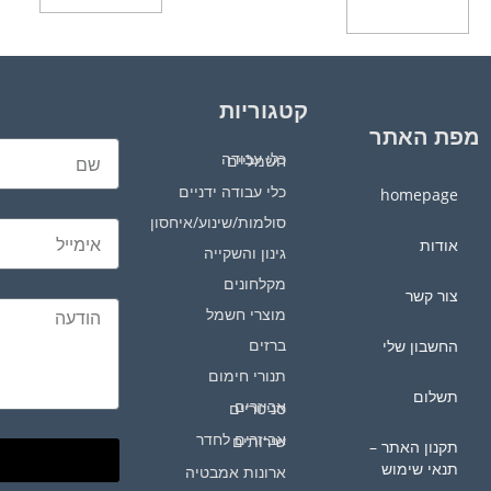
הוספה לסל
קטגוריות
מפת האתר
כלי עבודה חשמליים
כלי עבודה ידניים
homepage
סולמות/שינוע/איחסון
אודות
גינון והשקייה
מקלחונים
צור קשר
מוצרי חשמל
ברזים
החשבון שלי
תנורי חימום
תשלום
אביזרים סניטריים
אביזרים לחדר שירותים
תקנון האתר –
תנאי שימוש
ארונות אמבטיה