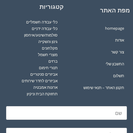
קטגוריות
מפת האתר
כלי עבודה חשמליים
homepage
כלי עבודה ידניים
סולמות/שינוע/איחסון
אודות
גינון והשקייה
מקלחונים
צור קשר
מוצרי חשמל
ברזים
החשבון שלי
תנורי חימום
אביזרים סניטריים
תשלום
אביזרים לחדר שירותים
ארונות אמבטיה
תקנון האתר – תנאי שימוש
תחזוקת הבית וניקיון