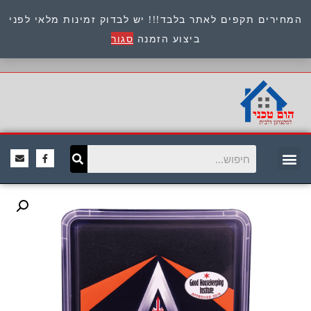
המחירים תקפים לאתר בלבד!!! יש לבדוק זמינות מלאי לפני
כתובת : היוזמים 9 אור יהודה שירות לקוחות 054-
ביצוע הזמנה
סגור
8945722