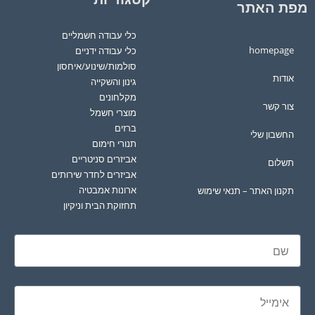
מפת האתר
כלי עבודה חשמליים
homepage
כלי עבודה ידניים
סולמות/שינוע/איחסון
אודות
גינון והשקייה
מקלחונים
צור קשר
מוצרי חשמל
ברזים
החשבון שלי
תנורי חימום
אביזרים סניטריים
תשלום
אביזרים לחדר שירותים
ארונות אמבטיה
תקנון האתר – תנאי שימוש
תחזוקת הבית וניקיון