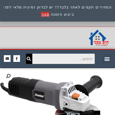
המחירים תקפים לאתר בלבד!!! יש לבדוק זמינות מלאי לפני
כתובת : היוזמים 9 אור יהודה שירות לקוחות 054-
ביצוע הזמנה
סגור
8945722