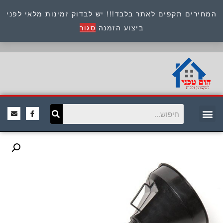
המחירים תקפים לאתר בלבד!!! יש לבדוק זמינות מלאי לפני
כתובת : היוזמים 9 אור יהודה שירות לקוחות 054-
ביצוע הזמנה
סגור
8945722