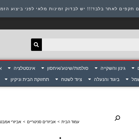
תובת : היוזמים 9 אור יהודה שירות לקוחות 054-8945722
 תקפים לאתר בלבד!!! יש לבדוק זמינות מלאי לפני ביצוע הזמ
גינון והשקייה
סולמות/שינוע/איחסון
אינסטלציה
א
שמל
ביגוד והנעלה
ציוד לשטח
תחזוקת הבית וניקיון
עמוד הבית
>
אביזרים סניטריים
>
אביזרי אמבטי