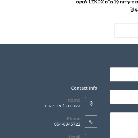
ח 19 מ"מ LENOX לנוקס
₪
4
ספה לסל
Contact Info
כתובת :
העבודה 1 אור יהודה
Phone:
054-8945722
Email: