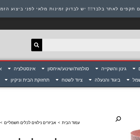
תובת : היוזמים 9 אור יהודה שירות לקוחות 054-8945722
 תקפים לאתר בלבד!!! יש לבדוק זמינות מלאי לפני ביצוע הזמ
גינון והשקייה
סולמות/שינוע/איחסון
אינסטלציה
א
שמל
ביגוד והנעלה
ציוד לשטח
תחזוקת הבית וניקיון
עמוד הבית
>
אביזרים נילווים לכלים חשמליים
>