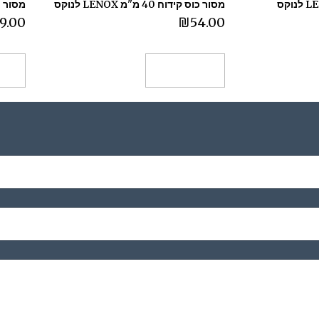
מסור כוס קידוח 40 מ"מ LENOX לנוקס
מסור כוס קידו
9.00
₪
54.00
הוספה לסל
הו