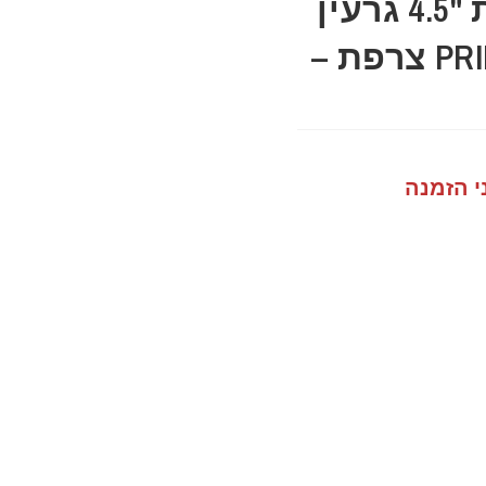
נייר לטש למלטשת "4.5 גרעין
80 ללא חורים PRIMEX צרפת –
י הזמנה