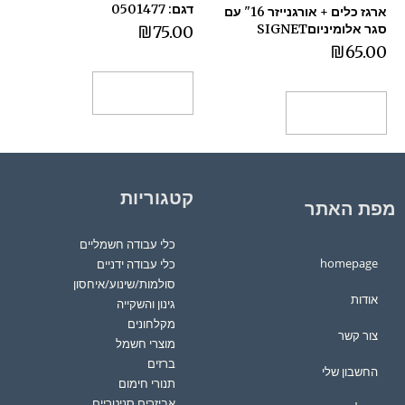
דגם: 0501477
ארגז כלים + אורגנייזר 16" עם
סגר אלומיניוםSIGNET
₪
75.00
₪
65.00
הוספה לסל
הוספה לסל
קטגוריות
מפת האתר
כלי עבודה חשמליים
homepage
כלי עבודה ידניים
סולמות/שינוע/איחסון
אודות
גינון והשקייה
מקלחונים
צור קשר
מוצרי חשמל
ברזים
החשבון שלי
תנורי חימום
אביזרים סניטריים