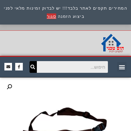
המחירים תקפים לאתר בלבד!!! יש לבדוק זמינות מלאי לפני
כתובת : היוזמים 9 אור יהודה שירות לקוחות 054-
ביצוע הזמנה
סגור
8945722