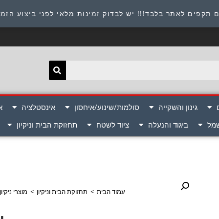
תובת : היוזמים 9 אור יהודה שירות לקוחות 054-8945722
 תקפים לאתר בלבד!!! יש לבדוק זמינות מלאי לפני ביצוע הזמ
גינון והשקייה
סולמות/שינוע/איחסון
אינסטלציה
א
שמל
ביגוד והנעלה
ציוד לשטח
תחזוקת הבית וניקיון
עמוד הבית
>
תחזוקת הבית וניקיון
>
מוצרי ניקיו