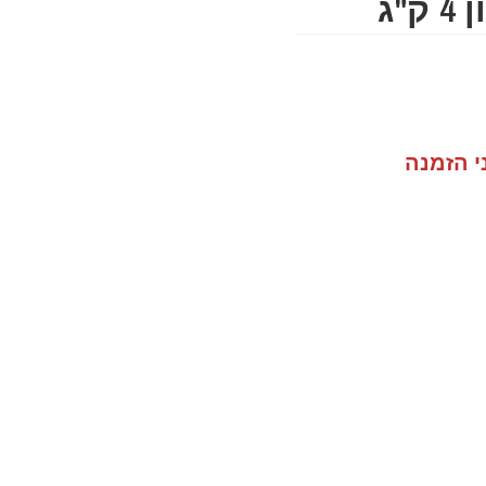
"ג
י הזמנה