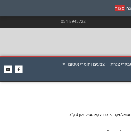
נה
סגור
054-8945722
ביזרי צנרת
צבעים וחומרי איטום
ן וטואלטיקה
>
סודה קאוסטיק גלון 4 ק"ג