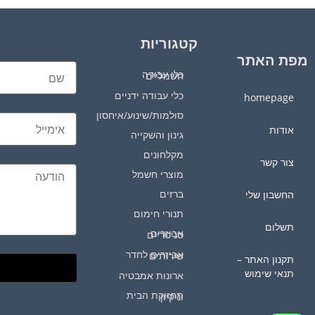
קטגוריות
מפת האתר
כלי עבודה חשמליים
כלי עבודה ידניים
homepage
סולמות/שינוע/איחסון
אודות
גינון והשקייה
מקלחונים
צור קשר
מוצרי חשמל
ברזים
החשבון שלי
תנורי חימום
תשלום
אביזרים סניטריים
אביזרים לחדר שירותים
תקנון האתר –
תנאי שימוש
ארונות אמבטיה
תחזוקת הבית וניקיון