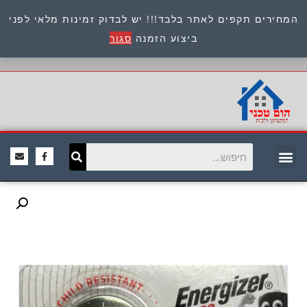
המחירים תקפים לאתר בלבד!!! יש לבדוק זמינות מלאי לפני
כתובת : היוזמים 9 אור יהודה שירות לקוחות 054-
ביצוע הזמנה
סגור
8945722