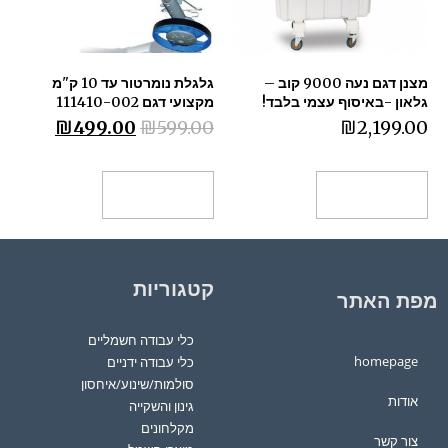
מצנן דגם נעה 9000 קוב –
גלגלת נומרטור עד 10 ק"מ
גלאון -באיסוף עצמי בלבד!
מקצועי דגם 111410-002
₪
499.00
₪
599.00
₪
2,199.00
הוספה לסל
הוספה לסל
קטגוריות
מפת האתר
כלי עבודה חשמליים
homepage
כלי עבודה ידניים
סולמות/שינוע/איחסון
אודות
גינון והשקייה
מקלחונים
צור קשר