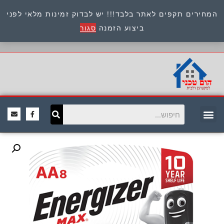
המחירים תקפים לאתר בלבד!!! יש לבדוק זמינות מלאי לפני
כתובת : היוזמים 9 אור יהודה שירות לקוחות 054-
ביצוע הזמנה
סגור
8945722